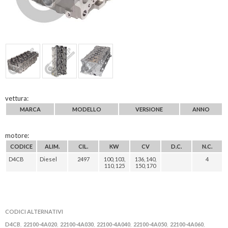
vettura:
MARCA
MODELLO
VERSIONE
ANNO
motore:
CODICE
ALIM.
CIL.
KW
CV
D.C.
N.C.
D4CB
Diesel
2497
100, 103,
136, 140,
4
110, 125
150, 170
CODICI ALTERNATIVI
D4CB
22100-4A020
22100-4A030
22100-4A040
22100-4A050
22100-4A060
,
,
,
,
,
,