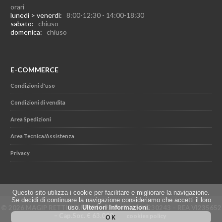
orari
lunedì > venerdì:
8:00-12:30 - 14:00-18:30
sabato:
chiuso
domenica:
chiuso
E-COMMERCE
Condizioni d'uso
Condizioni di vendita
Area Spedizioni
Area Tecnica/Assistenza
Privacy
Questo sito utilizza i cookie per facilitare e migliorare la navigazione.
Se decidi di continuare la navigazione consideriamo che accetti il loro
uso.
Ulteriori Informazioni
.
© 2026 MAGIP RETTIFICHE SRL - P.IVA IT02501230243 – REA VI235652
– Cap.Soc. € 63.000
cookies policy