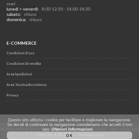
orari
lunedì > venerdì:
8:00-12:30 - 14:00-18:30
sabato:
chiuso
domenica:
chiuso
E-COMMERCE
Condizioni d'uso
Condizioni di vendita
Area Spedizioni
Area Tecnica/Assistenza
Privacy
Questo sito utilizza i cookie per facilitare e migliorare la navigazione.
Se decidi di continuare la navigazione consideriamo che accetti il loro
uso.
Ulteriori Informazioni
.
© 2026 MAGIP RETTIFICHE SRL - P.IVA IT02501230243 – REA VI235652
– Cap.Soc. € 63.000
cookies policy