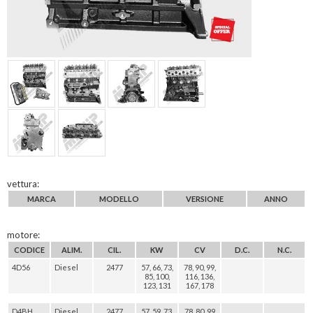
vettura:
MARCA
MODELLO
VERSIONE
ANNO
motore:
CODICE
ALIM.
CIL.
KW
CV
D.C.
N.C.
4D56
Diesel
2477
57, 66, 73,
78, 90, 99,
85, 100,
116, 136,
123, 131
167, 178
D4BH
Diesel
2477
57, 59, 73,
78, 80, 99