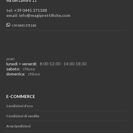
via del Lavoro 11
tel: +39 0445 371188
email: info@magiprettifiche.com
+39 0445 371188
orari
lunedì > venerdì:
8:00-12:30 - 14:00-18:30
sabato:
chiuso
domenica:
chiuso
E-COMMERCE
Condizioni d'uso
Condizioni di vendita
Area Spedizioni