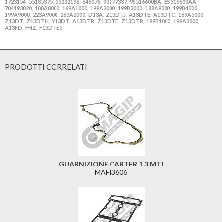
1723154
55185375
55232196
646076
93177337
9S516600BA
BS516600AA
,
,
,
,
,
,
,
704193020
188A8000
169A1000
199A2000
199B2000
188A9000
199B4000
,
,
,
,
,
,
,
199A9000
223A9000
263A2000
D13A
Z13DTJ
A13DTE
A13DTC
169A5000
,
,
,
,
,
,
,
,
Z13DT
Z13DTH
Y13DT
A13DTR
Z13DTE
Z13DTR
199B1000
199A3000
,
,
,
,
,
,
,
,
A13FD
FHZ
F13DTE5
,
,
PRODOTTI CORRELATI
GUARNIZIONE CARTER 1.3 MTJ
MAFI3606