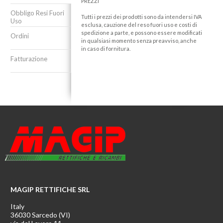
PREZZI
Obbligo Resi Fuori
Tutti i prezzi dei prodotti sono da intendersi IVA
Uso
esclusa, cauzione del reso fuori uso e costi di
spedizione a parte, e possono essere modificati
Ordini
in qualsiasi momento senza preavviso, anche
in caso di fornitura.
Fatturazione
MAGIP RETTIFICHE SRL
Italy
36030 Sarcedo (VI)