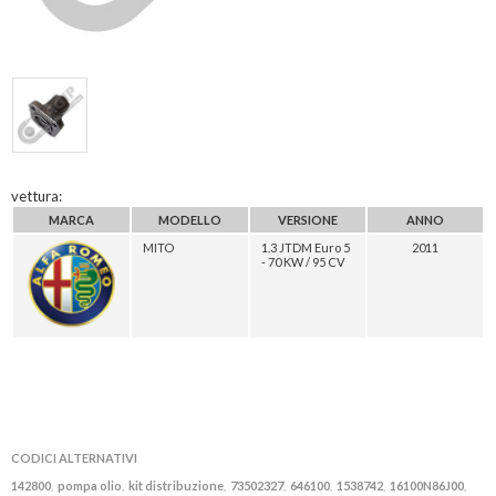
vettura:
MARCA
MODELLO
VERSIONE
ANNO
MITO
1.3 JTDM Euro 5
2011
- 70 KW / 95 CV
CODICI ALTERNATIVI
142800
pompa olio
kit distribuzione
73502327
646100
1538742
16100N86J00
,
,
,
,
,
,
,