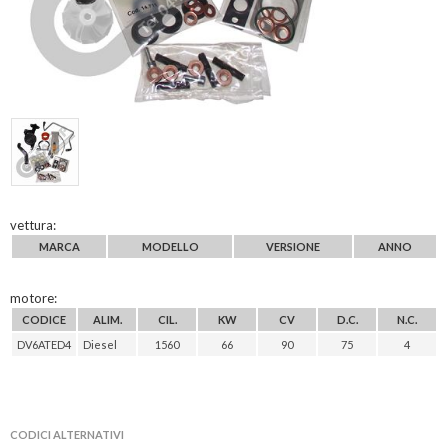
vettura:
MARCA
MODELLO
VERSIONE
ANNO
motore:
CODICE
ALIM.
CIL.
KW
CV
D.C.
N.C.
DV6ATED4
Diesel
1560
66
90
75
4
CODICI ALTERNATIVI