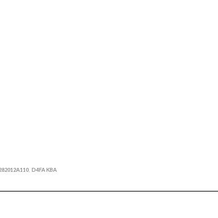
282012A110
D4FA KBA
,