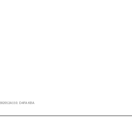
282012A110
D4FA KBA
,