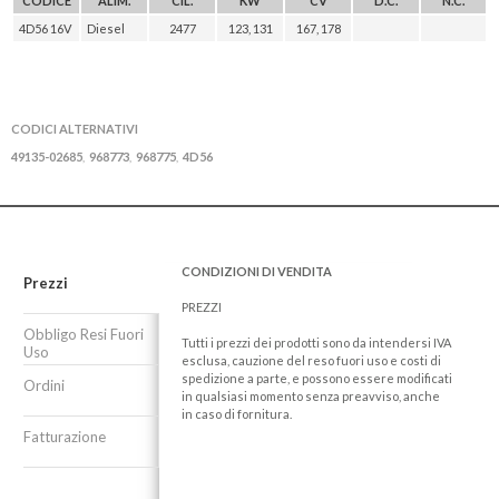
CODICE
ALIM.
CIL.
KW
CV
D.C.
N.C.
4D56 16V
Diesel
2477
123, 131
167, 178
CODICI ALTERNATIVI
49135-02685
968773
968775
4D56
,
,
,
CONDIZIONI DI VENDITA
Prezzi
PREZZI
Obbligo Resi Fuori
Tutti i prezzi dei prodotti sono da intendersi IVA
Uso
esclusa, cauzione del reso fuori uso e costi di
spedizione a parte, e possono essere modificati
Ordini
in qualsiasi momento senza preavviso, anche
in caso di fornitura.
Fatturazione