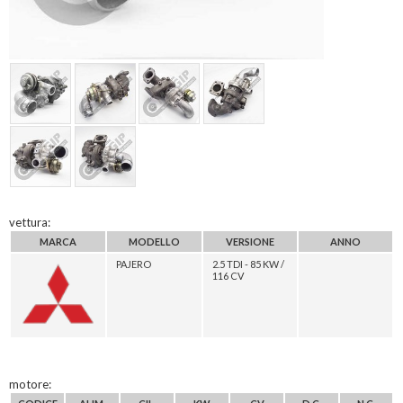
vettura:
MARCA
MODELLO
VERSIONE
ANNO
PAJERO
2.5 TDI - 85 KW /
116 CV
motore: