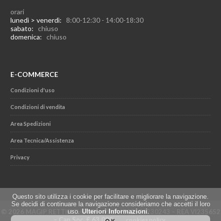
orari
lunedì > venerdì:
8:00-12:30 - 14:00-18:30
sabato:
chiuso
domenica:
chiuso
E-COMMERCE
Condizioni d'uso
Condizioni di vendita
Area Spedizioni
Area Tecnica/Assistenza
Privacy
Questo sito utilizza i cookie per facilitare e migliorare la navigazione.
Se decidi di continuare la navigazione consideriamo che accetti il loro
© 2026 MAGIP RETTIFICHE SRL - P.IVA IT02501230243 – REA VI235652
uso.
Ulteriori Informazioni
.
– Cap.Soc. € 63.000
cookies policy