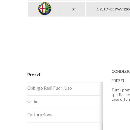
GT
1.9 JTD - 88 KW / 12
CONDIZIO
Prezzi
PREZZI
Obbligo Resi Fuori Uso
Tutti i pre
spedizione
caso di for
Ordini
Fatturazione