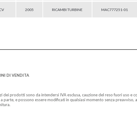
0CV
2005
RICAMBI TURBINE
MAC777251-01
NI DI VENDITA
zzi dei prodotti sono da intendersi IVA esclusa, cauzione del reso fuori uso e co
 a parte, e possono essere modificati in qualsiasi momento senza preavviso, a
nitura.