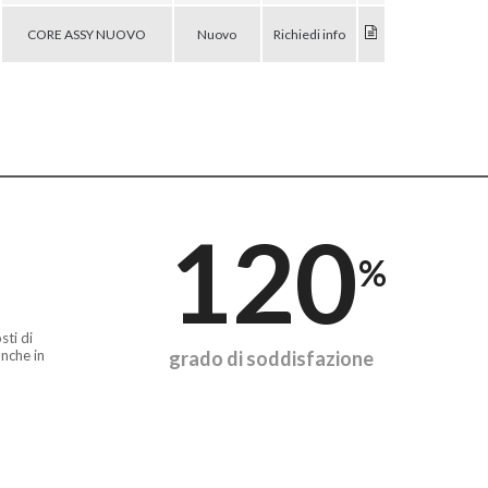
CORE ASSY NUOVO
Nuovo
Richiedi info
120
%
sti di
nche in
grado di soddisfazione