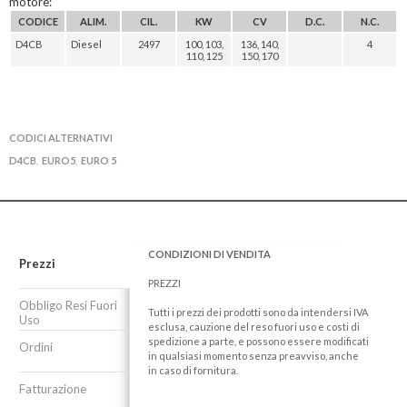
motore:
CODICE
ALIM.
CIL.
KW
CV
D.C.
N.C.
D4CB
Diesel
2497
100, 103,
136, 140,
4
110, 125
150, 170
CODICI ALTERNATIVI
D4CB
EURO5
EURO 5
,
,
CONDIZIONI DI VENDITA
Prezzi
PREZZI
Obbligo Resi Fuori
Tutti i prezzi dei prodotti sono da intendersi IVA
Uso
esclusa, cauzione del reso fuori uso e costi di
spedizione a parte, e possono essere modificati
Ordini
in qualsiasi momento senza preavviso, anche
in caso di fornitura.
Fatturazione