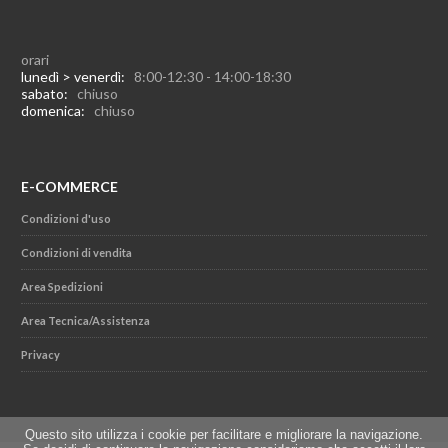
orari
lunedì > venerdì:
8:00-12:30 - 14:00-18:30
sabato:
chiuso
domenica:
chiuso
E-COMMERCE
Condizioni d'uso
Condizioni di vendita
Area Spedizioni
Area Tecnica/Assistenza
Privacy
Questo sito utilizza i cookie per facilitare e migliorare la navigazione.