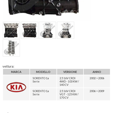
vettura:
MARCA
MODELLO
VERSIONE
ANNO
SORENTO 1a
2.5 16V CRDI
2002 > 2006
Serie
4WD - 103 KW /
140 CV
SORENTO 1a
2.5 16V CRDI
2006 > 2009
Serie
VGT - 125 KW /
170 CV