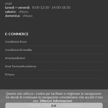
orari
lunedì > venerdì:
8:00-12:30 - 14:00-18:30
sabato:
chiuso
domenica:
chiuso
E-COMMERCE
Condizioni d'uso
Condizioni di vendita
Area Spedizioni
Area Tecnica/Assistenza
Privacy
Questo sito utilizza i cookie per facilitare e migliorare la navigazione.
Se decidi di continuare la navigazione consideriamo che accetti il loro
© 2026 MAGIP RETTIFICHE SRL - P.IVA IT02501230243 – REA VI235652
uso.
Ulteriori Informazioni
.
– Cap.Soc. € 63.000
cookies policy