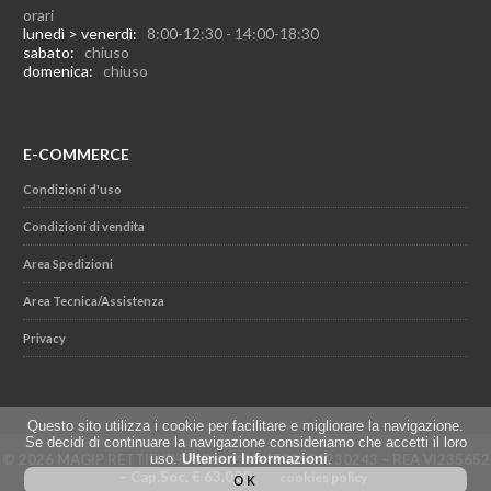
orari
lunedì > venerdì:
8:00-12:30 - 14:00-18:30
sabato:
chiuso
domenica:
chiuso
E-COMMERCE
Condizioni d'uso
Condizioni di vendita
Area Spedizioni
Area Tecnica/Assistenza
Privacy
Questo sito utilizza i cookie per facilitare e migliorare la navigazione.
Se decidi di continuare la navigazione consideriamo che accetti il loro
© 2026 MAGIP RETTIFICHE SRL - P.IVA IT02501230243 – REA VI235652
uso.
Ulteriori Informazioni
.
– Cap.Soc. € 63.000
cookies policy