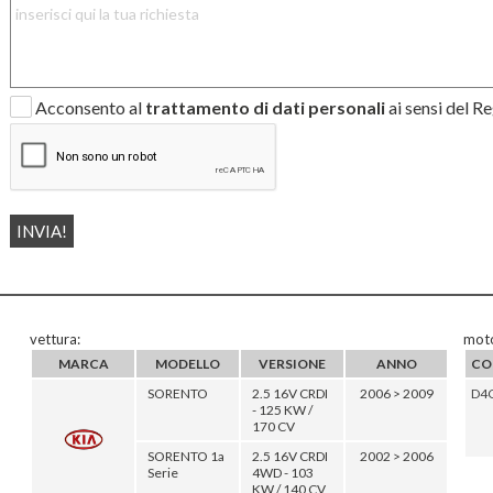
Acconsento al
trattamento di dati personali
ai sensi del 
vettura:
moto
MARCA
MODELLO
VERSIONE
ANNO
CO
SORENTO
2.5 16V CRDI
2006 > 2009
D4
- 125 KW /
170 CV
SORENTO 1a
2.5 16V CRDI
2002 > 2006
Serie
4WD - 103
KW / 140 CV