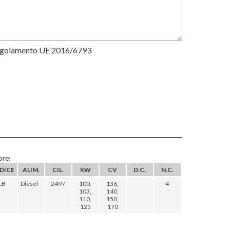
Regolamento UE 2016/6793
re:
DICE
ALIM.
CIL.
KW
CV
D.C.
N.C.
CB
Diesel
2497
100,
136,
4
103,
140,
110,
150,
125
170