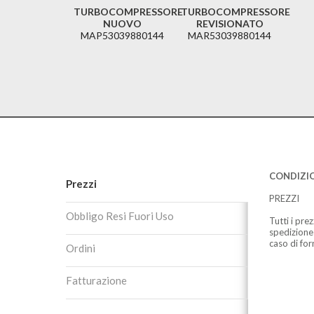
TURBOCOMPRESSORE
TURBOCOMPRESSORE
NUOVO
REVISIONATO
MAP53039880144
MAR53039880144
CONDIZIO
Prezzi
PREZZI
Obbligo Resi Fuori Uso
Tutti i pre
spedizione
caso di for
Ordini
Fatturazione