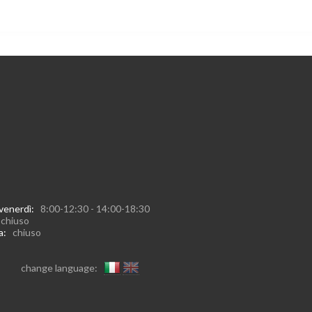
 venerdì:
8:00-12:30 - 14:00-18:30
:
chiuso
ca:
chiuso
change language: