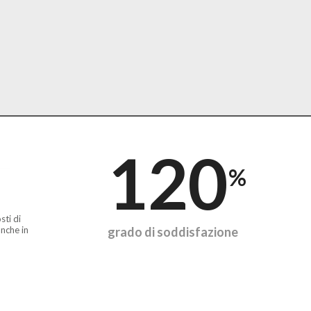
120
%
sti di
nche in
grado di soddisfazione